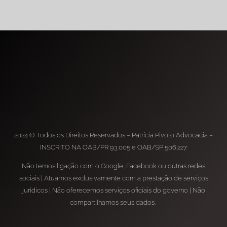
2024 © Todos os Direitos Reservados – Patrícia Pivoto Advocacia –
INSCRITO NA OAB/PR 93.005 e OAB/SP 506.227
Não temos ligação com o Google, Facebook ou outras redes
sociais | Atuamos exclusivamente com a prestação de serviços
jurídicos | Não oferecemos serviços oficiais do governo | Não
compartilhamos seus dados.